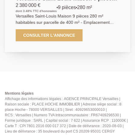
cette demeure au charme authentique. Une maison
280 m² habitables sur parcelle de 400
2 380 000 €
9 pièces
280 m²
pleine de caractère, alliant cachet, volumes et
m²
dont 3.48% TTC d'honoraires
sérénité ? véritable coup de coeur.
Versailles Saint-Louis Maison 9 pièces 280 m²
habitables sur parcelle de 400 m² - Emplacement
exceptionnel au coeur du quartier Saint-Louis et au
calme absolu pour ce magnifique hôtel particulier au
CONSULTER L'ANNONCE
charme fou de 280 m² (hors sous-sol) jouissant d'une
double exposition et de magnifiques volumes. Vous y
découvrirez après avoir franchi la porte de ce bien
unique : un rez-de-chaussée d'environ 100 m² offrant:
wc invités, dressing, salon salle à manger, superbe
cuisine dinatoire ouvrant de plain pied sur un sublime
jardin paysagé de 300 m² plein sud sans aucun vis-à-
vis. Les étages accueillent six grandes chambres aux
éléments anciens conservés (parquet, tomettes,
Mentions légales
cheminées, superbe hauteur sous plafond) dont une
Affichage des informations légales : AGENCE PRINCIPALE Versailles |
Raison sociale : PLACE HOCHE IMMOBILIER | Adresse siège social : 8
ouvrant sur une vaste terrasse plein sud surplombant
place Hoche - 78000 VERSAILLES | Siret : 40929653000010 |
le jardin, une salle de bains, trois salles d'eau,
RCS : Versailles | Numero TVA Intracommunautaire : FR67409296530 |
nombreux rangements. Le sous-sol total comprend
Forme juridique : SARL | Capital social : 7 622 | Assurance RCP : 110000€ |
chaufferie et cave voutée. Vous serez immédiatement
Carte T : CPI 7801 2016 000 017 372 | Date de délivrance : 2020-08-03 |
séduits par les volumes, les éléments anciens et la
Lieu de délivrance : 35 boulevard du port CS 20209 95031 CERGY