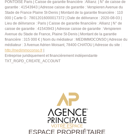
situation unique de ce bien rare à la vente à quelques
PONTOISE Paris | Caisse de garantie financière : Allianz. | N° de caisse de
garantie : 41543943 | Adresse caisse de garantie : Verspieren Avenue du
minutes à pied seulement des carrés Saint-Louis,
Stade de France Plaine St-Denis | Montant de la garantie financière : 110
commerces, écoles de renom et gares (Rive-Gauche
000 | Carte G : 78012016000017372 | Date de délivrance : 2020-08-03 |
et Chantiers). Exceptionnel. A visiter sans tarder.
Lieu de délivrance : Paris | Caisse de garantie financière : Allianz | N° de
caisse de garantie : 41543943 | Adresse caisse de garantie : Verspieren
Avenue du Stade de France, Plaine St-Denis | Montant de la garantie
financière : 315 000 € | Nom du médiateur : MEDIMMOCONSO | Adresse du
médiateur : 3 Avenue Adrien Moisant, 78400 CHATOU | Adresse du site :
http://medimmoconso.fr
|
Entreprise juridiquement et financièrement indépendante
TXT_RGPD_CREATE_ACCOUNT
VOTRE ESPACE
ESPACE PROPRIÉTAIRE