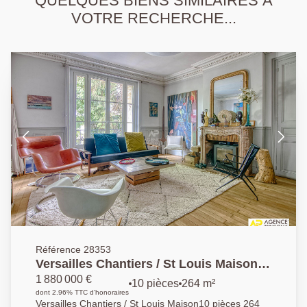
QUELQUES BIENS SIMILAIRES À
VOTRE RECHERCHE...
Référence 28353
Versailles Chantiers / St Louis Maison10
pièces 264 m² habitables avec jardin de
1 880 000 €
10 pièces
264 m²
230 m²
dont 2.96% TTC d'honoraires
Versailles Chantiers / St Louis Maison10 pièces 264