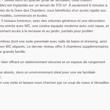
ituée dans un quartier prisé de Versailles, cette maison
bles est implantée sur un terrain de 375 m². À seulement 6 minutes à
es de la Gare des Chantiers, vous bénéficiez d'un accès rapide aux
mmodités, commerces et écoles.
r 3 niveaux lumineux, avec des volumes généreux et une décoration
ne entrée avec WC, une cuisine équipée moderne avec coin repas, et
nant accès à la terrasse et au jardin, parfaits pour profiter
bres dont une suite parentale avec salle de bains et dressing, ainsi
vec WC séparés. Le dernier niveau offre 3 chambres supplémentaires
e grande famille.
 bien offrant un stationnement sécurisé et un espace de rangement
me absolu, dans un environnement idéal pour une vie familiale
C.
 une visite et laissez-vous charmer par ce coup de coeur à Versailles 