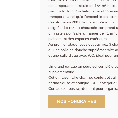
Chantiers - SOUS PROMESSE DE VENTE - S
contemporaine familiale de 154 m² habita
pied du RER C Porchefontaine et 15 minut
transports, ainsi qu'à l'ensemble des co
Construite en 2007, la maison s'étend su
soignée. Le rez-de-chaussée comprend u
un vaste salon/salle à manger de 41 m² don
pleinement des espaces extérieurs.
Au premier étage, vous découvrirez 3 cham
qu'une salle de douche supplémentaire a
et une salle d'eau avec WC, idéal pour un
Un grand garage en sous-sol complète ce
supplémentaire.
Cette maison allie charme, confort et cal
harmonieuse et pratique. DPE catégorie 
Contactez-nous rapidement pour organiser
NOS HONORAIRES