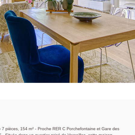
le 7 pièces, 154 m² - Proche RER C Porchefontaine et Gare des