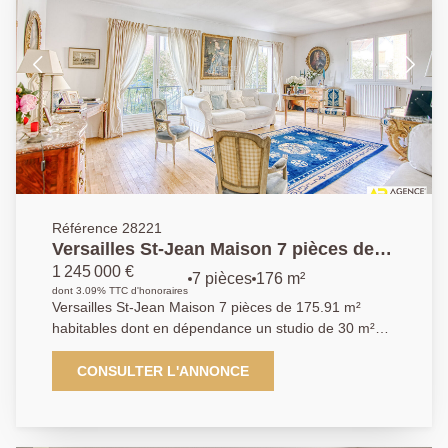
Référence 28221
Versailles St-Jean Maison 7 pièces de
175.91 m² habitables dont en
1 245 000 €
7 pièces
176 m²
dépendance un studio de 30 m² sur
dont 3.09% TTC d'honoraires
Versailles St-Jean Maison 7 pièces de 175.91 m²
parcelle d'environ 450 m²
habitables dont en dépendance un studio de 30 m²
sur parcelle d'environ 450m² Environnement
résidentiel très privilégié au coeur de la verdure et au
CONSULTER L'ANNONCE
calme absolu à quelques minutes à pied seulement
des écoles de renom (Saint-Jean Hulst, Blanche de
Castille, les Châtaigniers) pour cette très belle maison