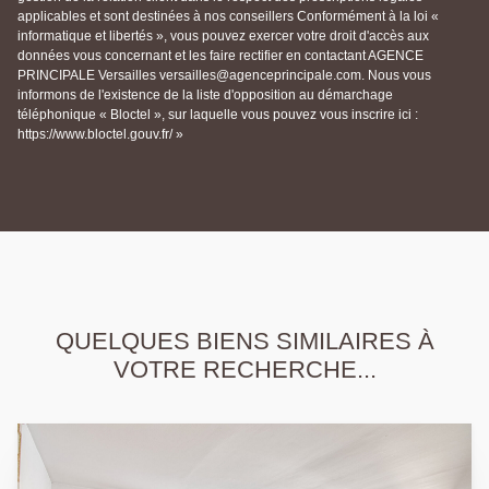
applicables et sont destinées à nos conseillers Conformément à la loi «
informatique et libertés », vous pouvez exercer votre droit d'accès aux
données vous concernant et les faire rectifier en contactant AGENCE
PRINCIPALE Versailles versailles@agenceprincipale.com. Nous vous
informons de l'existence de la liste d'opposition au démarchage
téléphonique « Bloctel », sur laquelle vous pouvez vous inscrire ici :
https://www.bloctel.gouv.fr/ »
QUELQUES BIENS SIMILAIRES À
VOTRE RECHERCHE...