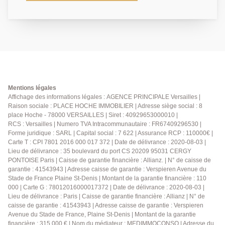
tous ses commerces, 6 minutes à pied de la gare de
Porchefontaine RER C et des écoles pour cette
maison non mitoyenne au charme fou entièrement
rénovée et son joli jardin plein sud. Vous y
découvrirez: vaste entrée, grande cuisine dinatoire de
20 m² entièrement équipée, grande réception salon et
salle à manger ouvrant sur une terrasse plein sud
puis le jardin. A l'étage: suite parentale avec salle de
douche, trois autres chambres avec une salle de
Mentions légales
bains et wc séparés. A cela s'ajoute un sous-sol
Affichage des informations légales : AGENCE PRINCIPALE Versailles |
Raison sociale : PLACE HOCHE IMMOBILIER | Adresse siège social : 8
totalement aménagé avec une 5ème chambre, salle
place Hoche - 78000 VERSAILLES | Siret : 40929653000010 |
de douche, wc (accès indépendant), family room,
RCS : Versailles | Numero TVA Intracommunautaire : FR67409296530 |
cave à vin, deux autres caves. Stationnement devant
Forme juridique : SARL | Capital social : 7 622 | Assurance RCP : 110000€ |
la maison. Un bien rare dans ce quartier. A visiter
Carte T : CPI 7801 2016 000 017 372 | Date de délivrance : 2020-08-03 |
rapidement.
Lieu de délivrance : 35 boulevard du port CS 20209 95031 CERGY
PONTOISE Paris | Caisse de garantie financière : Allianz. | N° de caisse de
garantie : 41543943 | Adresse caisse de garantie : Verspieren Avenue du
Stade de France Plaine St-Denis | Montant de la garantie financière : 110
000 | Carte G : 78012016000017372 | Date de délivrance : 2020-08-03 |
Lieu de délivrance : Paris | Caisse de garantie financière : Allianz | N° de
caisse de garantie : 41543943 | Adresse caisse de garantie : Verspieren
Avenue du Stade de France, Plaine St-Denis | Montant de la garantie
financière : 315 000 € | Nom du médiateur : MEDIMMOCONSO | Adresse du