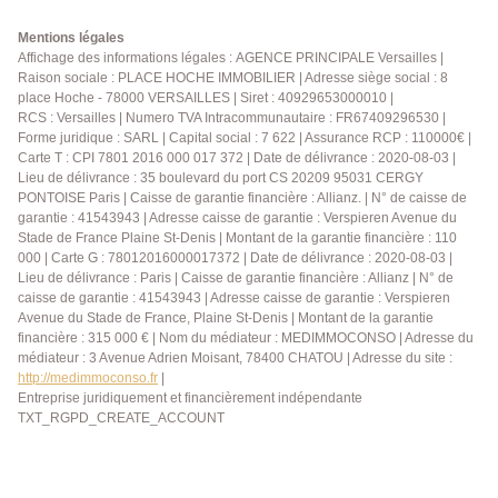
proximité immédiate des commerces, des transports
et du Château de Versailles.
Mentions légales
Affichage des informations légales : AGENCE PRINCIPALE Versailles |
Raison sociale : PLACE HOCHE IMMOBILIER | Adresse siège social : 8
place Hoche - 78000 VERSAILLES | Siret : 40929653000010 |
RCS : Versailles | Numero TVA Intracommunautaire : FR67409296530 |
Forme juridique : SARL | Capital social : 7 622 | Assurance RCP : 110000€ |
Carte T : CPI 7801 2016 000 017 372 | Date de délivrance : 2020-08-03 |
Lieu de délivrance : 35 boulevard du port CS 20209 95031 CERGY
PONTOISE Paris | Caisse de garantie financière : Allianz. | N° de caisse de
garantie : 41543943 | Adresse caisse de garantie : Verspieren Avenue du
Stade de France Plaine St-Denis | Montant de la garantie financière : 110
000 | Carte G : 78012016000017372 | Date de délivrance : 2020-08-03 |
Lieu de délivrance : Paris | Caisse de garantie financière : Allianz | N° de
caisse de garantie : 41543943 | Adresse caisse de garantie : Verspieren
Avenue du Stade de France, Plaine St-Denis | Montant de la garantie
financière : 315 000 € | Nom du médiateur : MEDIMMOCONSO | Adresse du
médiateur : 3 Avenue Adrien Moisant, 78400 CHATOU | Adresse du site :
http://medimmoconso.fr
|
Entreprise juridiquement et financièrement indépendante
TXT_RGPD_CREATE_ACCOUNT