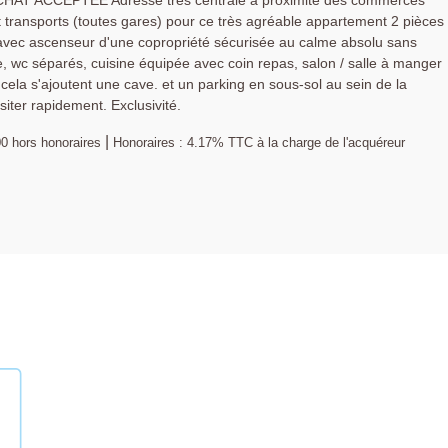
ACHAT ACCEPTEE Adresse très centrale à proximité des commerces
t transports (toutes gares) pour ce très agréable appartement 2 pièces
avec ascenseur d'une copropriété sécurisée au calme absolu sans
rée, wc séparés, cuisine équipée avec coin repas, salon / salle à manger
cela s'ajoutent une cave. et un parking en sous-sol au sein de la
siter rapidement. Exclusivité.
|
00
hors honoraires
Honoraires : 4.17% TTC à la charge de l'acquéreur