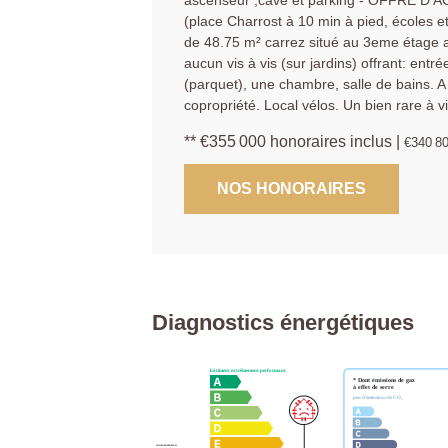
ascenseur ,cave et parking - OFFRE D 
(place Charrost à 10 min à pied, écoles e
de 48.75 m² carrez situé au 3eme étage 
aucun vis à vis (sur jardins) offrant: ent
(parquet), une chambre, salle de bains. A 
copropriété. Local vélos. Un bien rare à vi
** €355 000
honoraires inclus
|
€340 8
NOS HONORAIRES
Diagnostics énergétiques