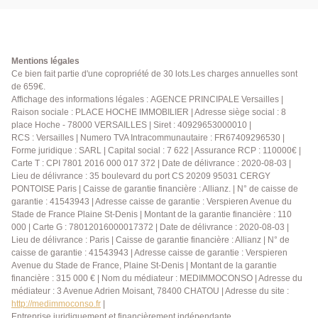
chambre, salle de douche avec WC. A cela s'ajoutent
un jardin privatif au sein de la copropriété avec un
cabanon ainsi qu'une cave et un box. Un bien qui
vous séduira par sa luminosité et son calme.
Mentions légales
Rafraichissement à prévoir. Très faibles charges. A
Ce bien fait partie d'une copropriété de 30 lots.Les charges annuelles sont
de 659€.
visiter rapidement. Exclusivité.
Affichage des informations légales : AGENCE PRINCIPALE Versailles |
Raison sociale : PLACE HOCHE IMMOBILIER | Adresse siège social : 8
place Hoche - 78000 VERSAILLES | Siret : 40929653000010 |
RCS : Versailles | Numero TVA Intracommunautaire : FR67409296530 |
Forme juridique : SARL | Capital social : 7 622 | Assurance RCP : 110000€ |
Carte T : CPI 7801 2016 000 017 372 | Date de délivrance : 2020-08-03 |
Lieu de délivrance : 35 boulevard du port CS 20209 95031 CERGY
PONTOISE Paris | Caisse de garantie financière : Allianz. | N° de caisse de
garantie : 41543943 | Adresse caisse de garantie : Verspieren Avenue du
Stade de France Plaine St-Denis | Montant de la garantie financière : 110
000 | Carte G : 78012016000017372 | Date de délivrance : 2020-08-03 |
Lieu de délivrance : Paris | Caisse de garantie financière : Allianz | N° de
caisse de garantie : 41543943 | Adresse caisse de garantie : Verspieren
Avenue du Stade de France, Plaine St-Denis | Montant de la garantie
financière : 315 000 € | Nom du médiateur : MEDIMMOCONSO | Adresse du
médiateur : 3 Avenue Adrien Moisant, 78400 CHATOU | Adresse du site :
http://medimmoconso.fr
|
Entreprise juridiquement et financièrement indépendante