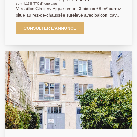
surelevé avec balcon, cave et box
dont 4.17% TTC d'honoraires
Versailles Glatigny Appartement 3 pièces 68 m² carrez
situé au rez-de-chaussée surélevé avec balcon, cave
et box. Dans un environnement résidentiel très
recherché au calme et entouré de verdure, au sein
CONSULTER L'ANNONCE
d'une résidence sécurisée et bien entretenue,
découvrez cet agréable appartement entièrement
rénové offrant un plan particulièrement fonctionnel.
L'entrée distribue harmonieusement les différentes
pièces de vie. Vous profiterez d'un séjour lumineux de
plus de 23 m² idéal pour recevoir ainsi que d'une
cuisine indépendante de plus de 10 m² pouvant
accueillir un espace repas. L'espace nuit comprend 2
chambres confortables de 11.56 m² et 9.30 m², une
salle de bains et des wc séparés. De nombreux
rangements complètent l'ensemble. Cet appartement
vous séduira par son agencement optimisé, son
calme et son emplacement privilégié à proximité des
écoles de renom, des commerces et transports. Un
cave et un stationnement complètent ce bien. A
découvrir rapidement.