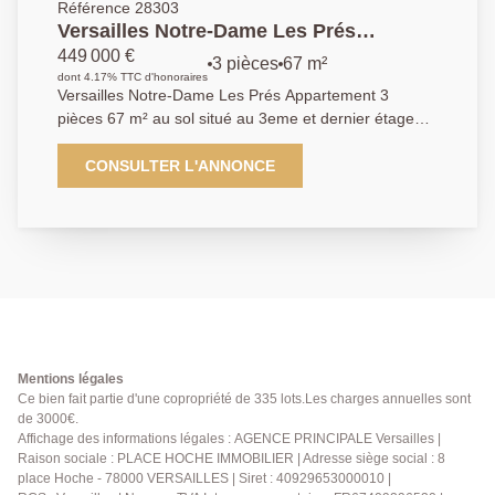
Référence 28303
Versailles Notre-Dame Les Prés
Appartement 3 pièces 67 m² au sol situé
449 000 €
3 pièces
67 m²
au 3eme et dernier étage avec cave
dont 4.17% TTC d'honoraires
Versailles Notre-Dame Les Prés Appartement 3
pièces 67 m² au sol situé au 3eme et dernier étage
avec cave - Emplacement de 1er ordre à quelques
minutes à pied du parc du château, de la gare Rive-
CONSULTER L'ANNONCE
Droite (ligne L St-Lazare/La Défense) , des écoles de
renom (sectorisation Hoche) et des commerces
(marché Notre-Dame et rue de la Paroisse) pour cet
appartement aux prestations soignées de 3 pièces 67
m² au sol (56 m² carrez) occupant le 3ème et dernier
étage sur cour (calme absolu) d'un bel immeuble
ancien ravalé. Vous y découvrirez: Entrée, vestiaire,
wc invités, cuisine plein Est entièrement équipée,
pièce de réception baignée de lumière avec jolie vue
Mentions légales
sans aucun vis-à-vis, deux chambres (dont une très
Ce bien fait partie d'une copropriété de 335 lots.Les charges annuelles sont
de 3000€.
grande de 16 m² au sol), bureau, salle de bains. A
Affichage des informations légales : AGENCE PRINCIPALE Versailles |
cela s'ajoute une cave. Local vélos dans la
Raison sociale : PLACE HOCHE IMMOBILIER | Adresse siège social : 8
copropriété. Coup de coeur assuré pour ce bien à la
place Hoche - 78000 VERSAILLES | Siret : 40929653000010 |
situation et au charme unique. A visiter rapidement,