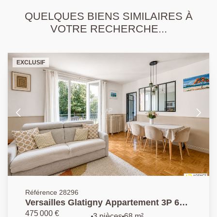
QUELQUES BIENS SIMILAIRES À
VOTRE RECHERCHE...
EXCLUSIF
Référence 28296
Versailles Glatigny Appartement 3P 68
m² carrez situé au rez-de-chaussée
475 000 €
3 pièces
68 m²