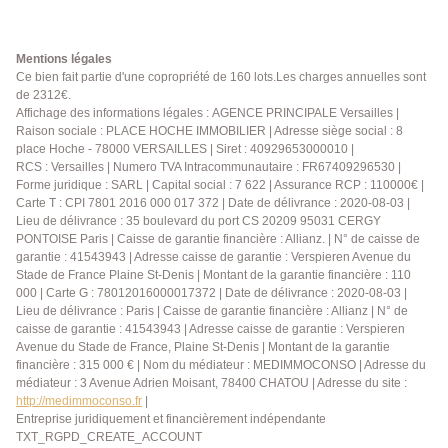
chambre, wc séparés. A cela s'ajoute une cave.
Élégance et raffinement. Professions libérales
autorisées. A visiter rapidement.
Mentions légales
Ce bien fait partie d'une copropriété de 160 lots.Les charges annuelles sont
de 2312€.
Affichage des informations légales : AGENCE PRINCIPALE Versailles |
Raison sociale : PLACE HOCHE IMMOBILIER | Adresse siège social : 8
place Hoche - 78000 VERSAILLES | Siret : 40929653000010 |
RCS : Versailles | Numero TVA Intracommunautaire : FR67409296530 |
Forme juridique : SARL | Capital social : 7 622 | Assurance RCP : 110000€ |
Carte T : CPI 7801 2016 000 017 372 | Date de délivrance : 2020-08-03 |
Lieu de délivrance : 35 boulevard du port CS 20209 95031 CERGY
PONTOISE Paris | Caisse de garantie financière : Allianz. | N° de caisse de
garantie : 41543943 | Adresse caisse de garantie : Verspieren Avenue du
Stade de France Plaine St-Denis | Montant de la garantie financière : 110
000 | Carte G : 78012016000017372 | Date de délivrance : 2020-08-03 |
Lieu de délivrance : Paris | Caisse de garantie financière : Allianz | N° de
caisse de garantie : 41543943 | Adresse caisse de garantie : Verspieren
Avenue du Stade de France, Plaine St-Denis | Montant de la garantie
financière : 315 000 € | Nom du médiateur : MEDIMMOCONSO | Adresse du
médiateur : 3 Avenue Adrien Moisant, 78400 CHATOU | Adresse du site :
http://medimmoconso.fr
|
Entreprise juridiquement et financièrement indépendante
TXT_RGPD_CREATE_ACCOUNT