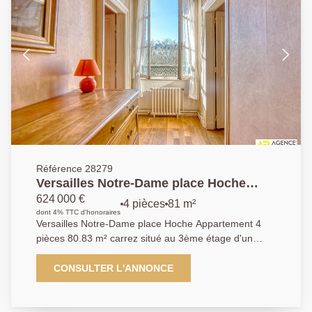
Référence 28279
Versailles Notre-Dame place Hoche
Appartement 4 pièces 80.83 m² carrez
624 000 €
4 pièces
81 m²
situé au 3ème étage d'un immeuble
dont 4% TTC d'honoraires
Versailles Notre-Dame place Hoche Appartement 4
18ème.
pièces 80.83 m² carrez situé au 3ème étage d'un
immeuble 18ème. - Emplacement exceptionnel pour
sa vue sur l'une des plus belles places de Versailles,
CONSULTER L'ANNONCE
sa proximité immédiate avec le parc du château, les
commerces (une min. à pied), les écoles et les
transports (toutes gares) pour cet appartement 4