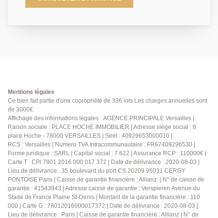
transports (5 minutes à pied de la gare des Chantiers)
pour ce très bel appartement traversant est/ouest à la
décoration soignée d'environ 82 m² carrez occupant
le 1er étage avec ascenseur d'un superbe immeuble
de 2009 aux parties communes raffinées offrant:
entrée, wc invités, cuisine équipée avec coin repas,
vaste réception salon et salle à manger traversante
de 32m² donnant sur des jardins intérieurs, 3
chambres, salle de bains. A cela s'ajoutent une cave
Mentions légales
saine et deux places de parking en enfilade en sous-
Ce bien fait partie d'une copropriété de 336 lots.Les charges annuelles sont
de 3000€.
sol. Normes PMR. Un bien rare à la vente, à visiter
Affichage des informations légales : AGENCE PRINCIPALE Versailles |
rapidement.
Raison sociale : PLACE HOCHE IMMOBILIER | Adresse siège social : 8
place Hoche - 78000 VERSAILLES | Siret : 40929653000010 |
RCS : Versailles | Numero TVA Intracommunautaire : FR67409296530 |
Forme juridique : SARL | Capital social : 7 622 | Assurance RCP : 110000€ |
Carte T : CPI 7801 2016 000 017 372 | Date de délivrance : 2020-08-03 |
Lieu de délivrance : 35 boulevard du port CS 20209 95031 CERGY
PONTOISE Paris | Caisse de garantie financière : Allianz. | N° de caisse de
garantie : 41543943 | Adresse caisse de garantie : Verspieren Avenue du
Stade de France Plaine St-Denis | Montant de la garantie financière : 110
000 | Carte G : 78012016000017372 | Date de délivrance : 2020-08-03 |
Lieu de délivrance : Paris | Caisse de garantie financière : Allianz | N° de