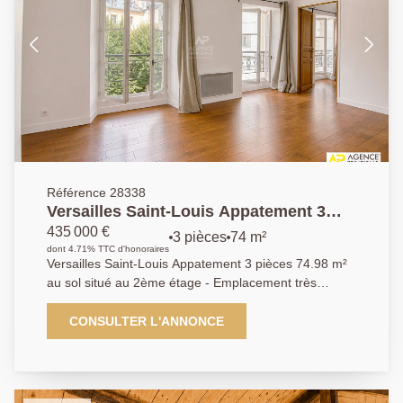
Référence 28338
Versailles Saint-Louis Appatement 3
pièces 74.98 m² au sol situé au 2ème
435 000 €
3 pièces
74 m²
étage
dont 4.71% TTC d'honoraires
Versailles Saint-Louis Appatement 3 pièces 74.98 m²
au sol situé au 2ème étage - Emplacement très
recherché en plein coeur du quartier Saint-Louis, à
proximité immédiate des commerces de la rue de
CONSULTER L'ANNONCE
Satory, des écoles et transports (gares Rive-Gauche
et Chantiers), pour ce bel appartement de 3 pièces
74.98 m² au sol (58 m² carrez) situé au 2ème étage
sur cour (calme absolu) d'un immeuble ancien. Vous y