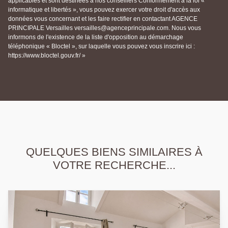
applicables et sont destinées à nos conseillers Conformément à la loi «
informatique et libertés », vous pouvez exercer votre droit d'accès aux
données vous concernant et les faire rectifier en contactant AGENCE
PRINCIPALE Versailles versailles@agenceprincipale.com. Nous vous
informons de l'existence de la liste d'opposition au démarchage
téléphonique « Bloctel », sur laquelle vous pouvez vous inscrire ici :
https://www.bloctel.gouv.fr/ »
QUELQUES BIENS SIMILAIRES À
VOTRE RECHERCHE...