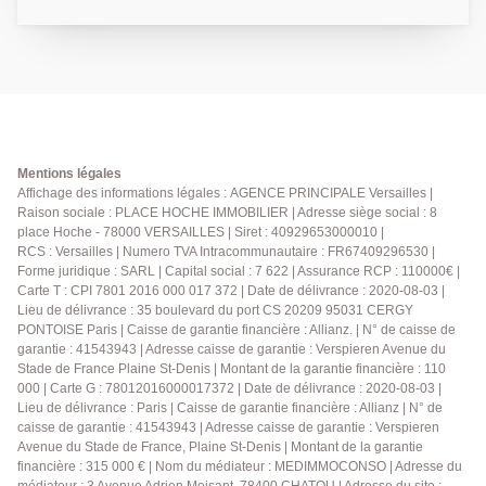
sous les toits offrant 78 m² au sol (40 m² carrez).situé
au 4ème et dernier étage d'un bel immeuble ancien
(façade rénovée en 2025). Cet appartement
entièrement habillé de bois développe une
atmosphère chaleureuse et singulière, à mi-chemin
entre l'esprit chalet et le loft. Vous y découvrirez :
vaste pièce de vie d'environ 45 m² au sol baignée de
lumière grâce à ses nombreuses ouvertures de toit,
Mentions légales
avec charpente et poutres apparentes, espace salon,
Affichage des informations légales : AGENCE PRINCIPALE Versailles |
Raison sociale : PLACE HOCHE IMMOBILIER | Adresse siège social : 8
salle à manger et cuisine ouverte équipée. Un poêle à
place Hoche - 78000 VERSAILLES | Siret : 40929653000010 |
bois fonctionnel vient renforcer le charme et le
RCS : Versailles | Numero TVA Intracommunautaire : FR67409296530 |
caractère de cette pièce principale. L'espace nuit se
Forme juridique : SARL | Capital social : 7 622 | Assurance RCP : 110000€ |
compose de deux chambres avec rangements, d'une
Carte T : CPI 7801 2016 000 017 372 | Date de délivrance : 2020-08-03 |
salle de bains et de WC séparés. Vous serez séduits
Lieu de délivrance : 35 boulevard du port CS 20209 95031 CERGY
par ses beaux volumes au sol, sa luminosité, son
PONTOISE Paris | Caisse de garantie financière : Allianz. | N° de caisse de
garantie : 41543943 | Adresse caisse de garantie : Verspieren Avenue du
agencement fonctionnel et son ambiance
Stade de France Plaine St-Denis | Montant de la garantie financière : 110
particulièrement chaleureuse, rare sur le marché
000 | Carte G : 78012016000017372 | Date de délivrance : 2020-08-03 |
versaillais. Un bien au charme fou. À visiter sans
Lieu de délivrance : Paris | Caisse de garantie financière : Allianz | N° de
tarder. Exclusivité.
caisse de garantie : 41543943 | Adresse caisse de garantie : Verspieren
Avenue du Stade de France, Plaine St-Denis | Montant de la garantie
financière : 315 000 € | Nom du médiateur : MEDIMMOCONSO | Adresse du