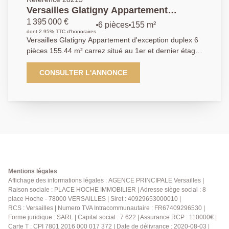
Versailles Glatigny Appartement
d'exception duplex 6 pièces 155.44 m²
1 395 000 €
6 pièces
155 m²
carrez situé au 1er et dernier étage
dont 2.95% TTC d'honoraires
Versailles Glatigny Appartement d'exception duplex 6
d'une propriété divisée "La Villa
pièces 155.44 m² carrez situé au 1er et dernier étage
Romaine" . En dépendance : 2 caves,
d'une propriété divisée "La Villa Romaine" . En
chambre de service, jardin privatif et
dépendance : 2 caves, chambre de service, jardin
CONSULTER L'ANNONCE
place de parking
privatif et place de parking - Emplacement
exceptionnel au coeur de la verdure et au calme
absolu, à proximité des écoles privées Saint-Jean et
les Châtaigniers pour ce magnifique appartement de
155.40 m² carrez et 183.88 m² au sol doté de 3
expositions et occupant le dernier étage (1 et 2) d'une
somptueuse propriété divisée en appartements "La
Villa Romaine". Vous y découvrirez: Vaste entrée,
cuisine à aménager, sublime réception de 43 m² avec
Mentions légales
vue dégagée sans aucun vis-à-vis, chambre parentale
Affichage des informations légales : AGENCE PRINCIPALE Versailles |
Raison sociale : PLACE HOCHE IMMOBILIER | Adresse siège social : 8
avec salle de douche et wc, deux autres chambres,
place Hoche - 78000 VERSAILLES | Siret : 40929653000010 |
salle de douche avec wc. A l'étage: très grande pièce
RCS : Versailles | Numero TVA Intracommunautaire : FR67409296530 |
au charme fou pouvant servir de 4ème chambre ,
Forme juridique : SARL | Capital social : 7 622 | Assurance RCP : 110000€ |
bureau, salle de bains. En dépendance: une chambre
Carte T : CPI 7801 2016 000 017 372 | Date de délivrance : 2020-08-03 |