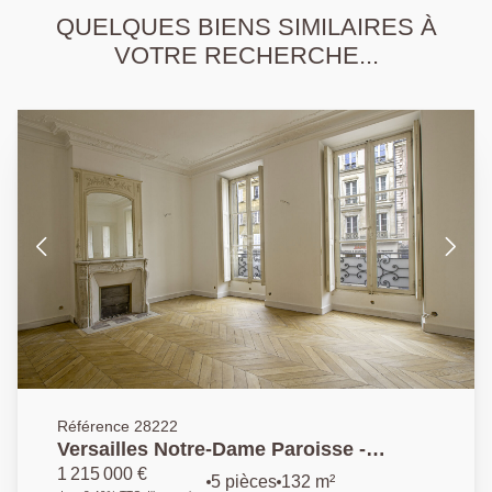
QUELQUES BIENS SIMILAIRES À
VOTRE RECHERCHE...
Référence 28222
Versailles Notre-Dame Paroisse -
Appartement 5 pièces 132 m² carrez
1 215 000 €
5 pièces
132 m²