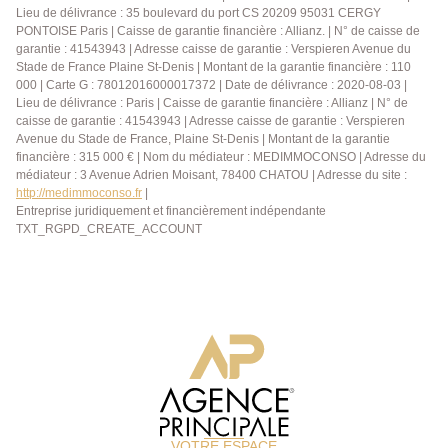
de service de 9.69 m² au sol, 2 caves, très beau jardin
Lieu de délivrance : 35 boulevard du port CS 20209 95031 CERGY
privatif clos et arboré de 252 m² . Accès A13 rapide
PONTOISE Paris | Caisse de garantie financière : Allianz. | N° de caisse de
garantie : 41543943 | Adresse caisse de garantie : Verspieren Avenue du
ainsi que du Haras de Jardy. Un bien sans équivalent
Stade de France Plaine St-Denis | Montant de la garantie financière : 110
à Versailles. Exclusivité.
000 | Carte G : 78012016000017372 | Date de délivrance : 2020-08-03 |
Lieu de délivrance : Paris | Caisse de garantie financière : Allianz | N° de
caisse de garantie : 41543943 | Adresse caisse de garantie : Verspieren
Avenue du Stade de France, Plaine St-Denis | Montant de la garantie
financière : 315 000 € | Nom du médiateur : MEDIMMOCONSO | Adresse du
médiateur : 3 Avenue Adrien Moisant, 78400 CHATOU | Adresse du site :
http://medimmoconso.fr
|
Entreprise juridiquement et financièrement indépendante
TXT_RGPD_CREATE_ACCOUNT
VOTRE ESPACE