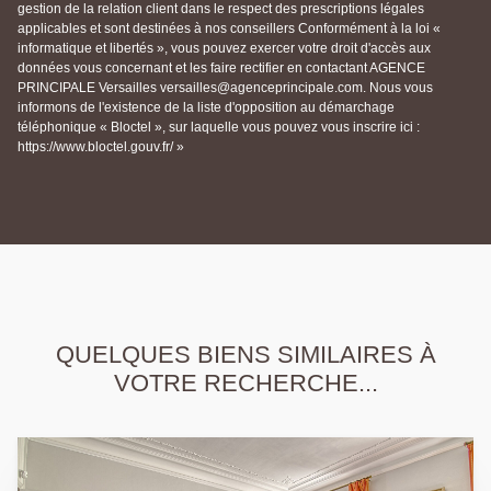
gestion de la relation client dans le respect des prescriptions légales
applicables et sont destinées à nos conseillers Conformément à la loi «
informatique et libertés », vous pouvez exercer votre droit d'accès aux
données vous concernant et les faire rectifier en contactant AGENCE
PRINCIPALE Versailles versailles@agenceprincipale.com. Nous vous
informons de l'existence de la liste d'opposition au démarchage
téléphonique « Bloctel », sur laquelle vous pouvez vous inscrire ici :
https://www.bloctel.gouv.fr/ »
QUELQUES BIENS SIMILAIRES À
VOTRE RECHERCHE...