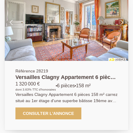
Référence 28219
Versailles Clagny Appartement 6 pièces
158 m² carrez situé au 1er étage d'une
1 320 000 €
6 pièces
158 m²
superbe bâtisse 19ème avec grenier et
dont 3.63% TTC d'honoraires
Versailles Clagny Appartement 6 pièces 158 m² carrez
2 caves
situé au 1er étage d'une superbe bâtisse 19ème avec
grenier et 2 caves - Emplacement très privilégié au
coeur de la verdure et au calme absolu pour ce
CONSULTER L'ANNONCE
superbe appartement 6 pièces de 158 m² carrez et
162m² habitables occupant le 1er étage d'une
magnifique bâtisse 19ème aux élégantes parties