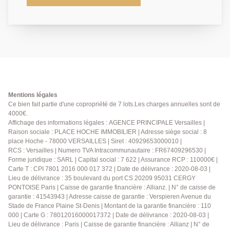
bassin de Neptune, des commerces de la rue de la
Paroisse et transports (gare Rive-roite ligne L) pour
ce magnifique appartement de 154 m² carrez
occupant le 1er étage d'un très bel immeuble ancien
aux parties communes raffinées. Vous y découvrirez:
Entrée, vaste réception salon et salle à manger,
cuisine familiale entièrement équipée avec coin repas
ouvrant sur une terrasse (rarissime), 3 très grandes
chambres (dont une de 29m² / possibilité 4), deux
Mentions légales
salles de douche avec wc. A cela s'ajoutent une cave
Ce bien fait partie d'une copropriété de 7 lots.Les charges annuelles sont de
4000€.
et une chambre de service de 13 m² carrez ainsi
Affichage des informations légales : AGENCE PRINCIPALE Versailles |
qu'un grenier. Local vélos dans la copropriété. Un
Raison sociale : PLACE HOCHE IMMOBILIER | Adresse siège social : 8
bien qui vous séduira par ses magnifiques éléments
place Hoche - 78000 VERSAILLES | Siret : 40929653000010 |
anciens sa petite terrasse unique dans le quartier. A
RCS : Versailles | Numero TVA Intracommunautaire : FR67409296530 |
visiter sans tarder. Exclusivité.
Forme juridique : SARL | Capital social : 7 622 | Assurance RCP : 110000€ |
Carte T : CPI 7801 2016 000 017 372 | Date de délivrance : 2020-08-03 |
Lieu de délivrance : 35 boulevard du port CS 20209 95031 CERGY
PONTOISE Paris | Caisse de garantie financière : Allianz. | N° de caisse de
garantie : 41543943 | Adresse caisse de garantie : Verspieren Avenue du
Stade de France Plaine St-Denis | Montant de la garantie financière : 110
000 | Carte G : 78012016000017372 | Date de délivrance : 2020-08-03 |
Lieu de délivrance : Paris | Caisse de garantie financière : Allianz | N° de