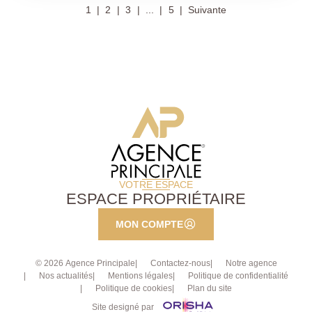
1
2
3
...
5
Suivante
une salle de bains, wc séparés,. A cela s'ajoutent un
vaste grenier et une place de parking extérieure.
Local vélos dans la copropriété. Appartement vendu
loué (bail d'habitation.). A visiter rapidement
Exclusivité.
VOTRE ESPACE
ESPACE PROPRIÉTAIRE
MON COMPTE
© 2026 Agence Principale
Contactez-nous
Notre agence
Nos actualités
Mentions légales
Politique de confidentialité
Politique de cookies
Plan du site
Site designé par