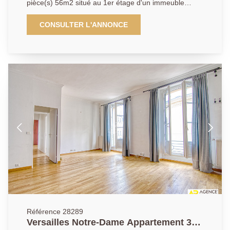
pièce(s) 56m2 situé au 1er étage d'un immeuble
entièrement rénové avec cave - Adresse de premier
ordre dans la partie la plus prisée du quartier Notre-
CONSULTER L'ANNONCE
Dame entre Parc et Marché Notre-Dame pour cet
appartement unique aux prestations haut de gamme
occupant le 1er étage d'un immeuble 18ème
entièrement restauré. Cet appartement mêlant
élégance de l'ancien et rationalité du moderne vous
offrira: Entrée, cuisine neuve entièrement équipée,
vaste séjour baigné de lumière, grande chambre,
salle de douche raffinée avec coin buanderie, wc
séparés. A cela s'ajoute une cave. DPE C. Vous serez
séduits par l'emplacement unique de ce bien, ses
prestations magnifiques et son calme absolu. Un bien
rarissime dans ce quartier. A découvrir rapidement.
Référence 28289
Versailles Notre-Dame Appartement 3