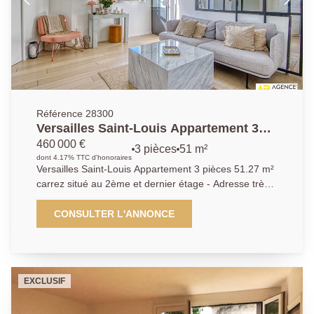
Référence 28300
Versailles Saint-Louis Appartement 3
pièces 51.27 m² carrez situé au 2ème et
460 000 €
3 pièces
51 m²
dernier étage
dont 4.17% TTC d'honoraires
Versailles Saint-Louis Appartement 3 pièces 51.27 m²
carrez situé au 2ème et dernier étage - Adresse très
recherchée au calme absolu et à quelques minutes à
pied des commerces, écoles de renom et transports
CONSULTER L'ANNONCE
(gare des Chantiers et Rive-Gauche) pour ce superbe
appartement 3 pièces entièrement rénové "esprit loft"
occupant le 2ème et dernier étage d'un très bel
immeuble ancien "l'Hôtel des Ecuyers du Roi"
EXCLUSIF
entièrement réhabilité en 2010. Vous y découvrirez:
Entrée, wc invités, cuisine ouverte entièrement