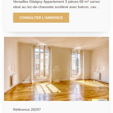
Versailles Glatigny Appartement 3 pièces 68 m² carrez
situé au rez-de-chaussée surélevé avec balcon, cave
et box. Dans un environnement résidentiel très
recherché au calme et entouré de verdure, au sein
CONSULTER L'ANNONCE
d'une résidence sécurisée et bien entretenue,
découvrez cet agréable appartement entièrement
rénové offrant un plan particulièrement fonctionnel.
L'entrée distribue harmonieusement les différentes
pièces de vie. Vous profiterez d'un séjour lumineux de
plus de 23 m² idéal pour recevoir ainsi que d'une
cuisine indépendante de plus de 10 m² pouvant
accueillir un espace repas. L'espace nuit comprend 2
chambres confortables de 11.56 m² et 9.30 m², une
salle de bains et des wc séparés. De nombreux
rangements complètent l'ensemble. Cet appartement
vous séduira par son agencement optimisé, son
calme et son emplacement privilégié à proximité des
écoles de renom, des commerces et transports. Un
cave et un stationnement complètent ce bien. A
découvrir rapidement.
Référence 28297