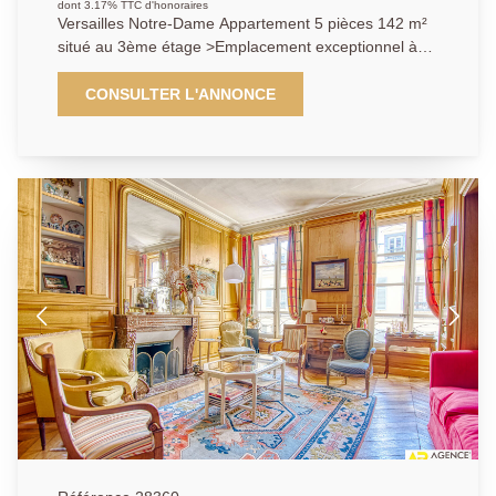
dont 3.17% TTC d'honoraires
Versailles Notre-Dame Appartement 5 pièces 142 m²
situé au 3ème étage >Emplacement exceptionnel à
proximité immédiate du Bassin de Neptune, des
commerces de la rue de la Paroisse et transports
CONSULTER L'ANNONCE
(gare Rive-Droite ligne L ) pour ce magnifique
appartement entièrement rénové de 142 m² carrez
occupant le 3ème étage d'un très bel immeuble
ancien ( toiture et ravalement effectués en 2026) aux
parties communes raffinées. Vous y découvrirez:
Entrée, cuisine / salle à manger, vaste salon de 36 m²
à la double exposition (est et sud) avec cheminée
fonctionnelle et parquet Versailles jouissant d'une
superbe vue sur le Bassin de Neptune (unique), 3
chambres, salle de bains avec baignoire et douche, 2
wc séparés . DPE C (rarissime dans l'ancien). A cela
s'ajoutent un grenier ainsi qu'une cave. Un bien qui
vous séduira par sa localisation, son élégance et sa
luminosité. A visiter sans tarder. Exclusivité.