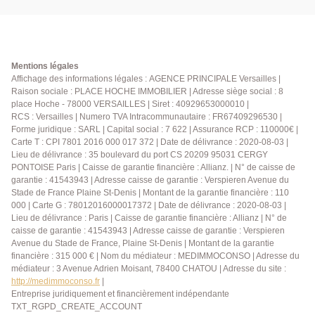
équipée, vaste séjour ouvrant sur une terrasse plein
Ouest sans vis à vis, , trois chambres dont une suite
parentale avec salle de douches avec wc et dressing,
salle de bains, buanderie, wc séparés . A cela
s'ajoutent une cave saine et une place de parking. Un
Mentions légales
bien au charme fou. A visiter rapidement.
Affichage des informations légales : AGENCE PRINCIPALE Versailles |
Raison sociale : PLACE HOCHE IMMOBILIER | Adresse siège social : 8
place Hoche - 78000 VERSAILLES | Siret : 40929653000010 |
RCS : Versailles | Numero TVA Intracommunautaire : FR67409296530 |
Forme juridique : SARL | Capital social : 7 622 | Assurance RCP : 110000€ |
Carte T : CPI 7801 2016 000 017 372 | Date de délivrance : 2020-08-03 |
Lieu de délivrance : 35 boulevard du port CS 20209 95031 CERGY
PONTOISE Paris | Caisse de garantie financière : Allianz. | N° de caisse de
garantie : 41543943 | Adresse caisse de garantie : Verspieren Avenue du
Stade de France Plaine St-Denis | Montant de la garantie financière : 110
000 | Carte G : 78012016000017372 | Date de délivrance : 2020-08-03 |
Lieu de délivrance : Paris | Caisse de garantie financière : Allianz | N° de
caisse de garantie : 41543943 | Adresse caisse de garantie : Verspieren
Avenue du Stade de France, Plaine St-Denis | Montant de la garantie
financière : 315 000 € | Nom du médiateur : MEDIMMOCONSO | Adresse du
médiateur : 3 Avenue Adrien Moisant, 78400 CHATOU | Adresse du site :
http://medimmoconso.fr
|
Entreprise juridiquement et financièrement indépendante
TXT_RGPD_CREATE_ACCOUNT