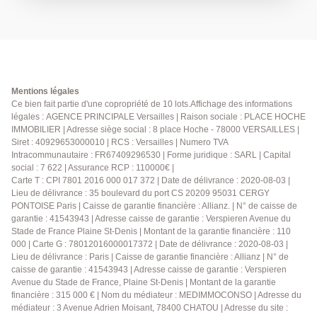
ancien aux parties communes raffinées. Vous y
découvrirez: Entrée, wc invités, cuisine dinatoire
entièrement équipée plein sud, salon avec parquet
point de Hongrie et cheminée, salle à manger baignée
de lumière avec alcôve, 2 grandes chambres
(possibilité 3), bureau, salle de bains avec douche et
Mentions légales
baignoire, buanderie. Nombreux rangements. Une
Ce bien fait partie d'une copropriété de 10 lots.Affichage des informations
légales : AGENCE PRINCIPALE Versailles | Raison sociale : PLACE HOCHE
cave vient compléter ce bien rare à la vente. Vous
IMMOBILIER | Adresse siège social : 8 place Hoche - 78000 VERSAILLES |
serez séduits par l'emplacement, le charme et la
Siret : 40929653000010 | RCS : Versailles | Numero TVA
luminosité de ce bien. A visiter sans tarder.
Intracommunautaire : FR67409296530 | Forme juridique : SARL | Capital
Exclusivité.
social : 7 622 | Assurance RCP : 110000€ |
Carte T : CPI 7801 2016 000 017 372 | Date de délivrance : 2020-08-03 |
Lieu de délivrance : 35 boulevard du port CS 20209 95031 CERGY
PONTOISE Paris | Caisse de garantie financière : Allianz. | N° de caisse de
garantie : 41543943 | Adresse caisse de garantie : Verspieren Avenue du
Stade de France Plaine St-Denis | Montant de la garantie financière : 110
000 | Carte G : 78012016000017372 | Date de délivrance : 2020-08-03 |
Lieu de délivrance : Paris | Caisse de garantie financière : Allianz | N° de
caisse de garantie : 41543943 | Adresse caisse de garantie : Verspieren
Avenue du Stade de France, Plaine St-Denis | Montant de la garantie
financière : 315 000 € | Nom du médiateur : MEDIMMOCONSO | Adresse du
médiateur : 3 Avenue Adrien Moisant, 78400 CHATOU | Adresse du site :