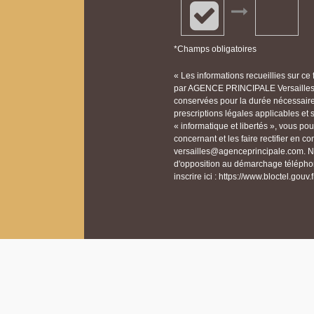
*Champs obligatoires
« Les informations recueillies sur ce
par AGENCE PRINCIPALE Versailles p
conservées pour la durée nécessaire à
prescriptions légales applicables et
« informatique et libertés », vous p
concernant et les faire rectifier en
versailles@agenceprincipale.com. Nou
d'opposition au démarchage téléphon
inscrire ici : https://www.bloctel.gouv.f