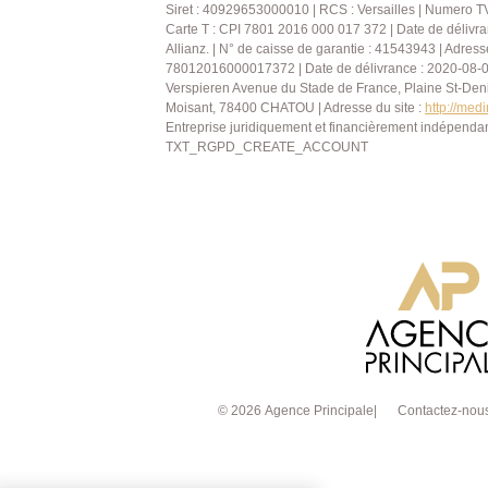
parking en sous-sol (stationnement extéri
Siret : 40929653000010 | RCS : Versailles | Numero T
Carte T : CPI 7801 2016 000 017 372 | Date de délivr
deuxième véhicule) . Un bien unique dans 
Allianz. | N° de caisse de garantie : 41543943 | Adres
plus vite.
78012016000017372 | Date de délivrance : 2020-08-03 | 
Verspieren Avenue du Stade de France, Plaine St-Den
Moisant, 78400 CHATOU | Adresse du site :
http://med
Entreprise juridiquement et financièrement indépenda
TXT_RGPD_CREATE_ACCOUNT
© 2026 Agence Principale
Contactez-nou