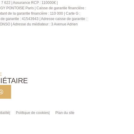
: 7 622 | Assurance RCP : 110000€ |
RGY PONTOISE Paris | Caisse de garantie financière :
nt de la garantie financière : 110 000 | Carte G :
 de garantie : 41543943 | Adresse caisse de garantie :
CONSO | Adresse du médiateur : 3 Avenue Adrien
E
IÉTAIRE
ialité
Politique de cookies
Plan du site