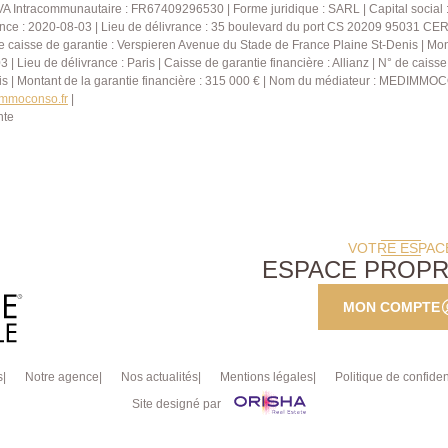
eur facile pour un
VA Intracommunautaire : FR67409296530 | Forme juridique : SARL | Capital social 
ance : 2020-08-03 | Lieu de délivrance : 35 boulevard du port CS 20209 95031 CE
ce quartier. A visiter au
se caisse de garantie : Verspieren Avenue du Stade de France Plaine St-Denis | Monta
Lieu de délivrance : Paris | Caisse de garantie financière : Allianz | N° de caisse
is | Montant de la garantie financière : 315 000 € | Nom du médiateur : MEDIMMO
immoconso.fr
|
nte
VOTRE ESPAC
ESPACE PROPR
MON COMPTE
s
Notre agence
Nos actualités
Mentions légales
Politique de confident
Site designé par