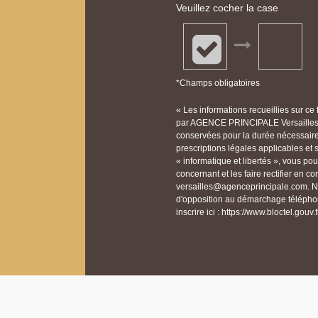
Veuillez cocher la case
*Champs obligatoires
« Les informations recueillies sur ce
par AGENCE PRINCIPALE Versailles p
conservées pour la durée nécessaire à
prescriptions légales applicables et
« informatique et libertés », vous p
concernant et les faire rectifier en
versailles@agenceprincipale.com. Nou
d'opposition au démarchage téléphon
inscrire ici : https://www.bloctel.gouv.f