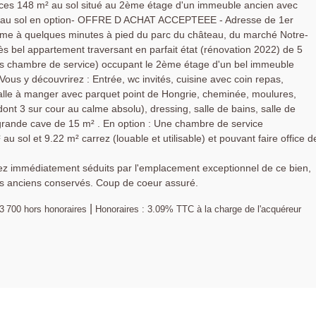
ces 148 m² au sol situé au 2ème étage d'un immeuble ancien avec
² au sol en option- OFFRE D ACHAT ACCEPTEEE - Adresse de 1er
Dame à quelques minutes à pied du parc du château, du marché Notre-
ès bel appartement traversant en parfait état (rénovation 2022) de 5
ors chambre de service) occupant le 2ème étage d'un bel immeuble
s y découvrirez : Entrée, wc invités, cuisine avec coin repas,
alle à manger avec parquet point de Hongrie, cheminée, moulures,
ont 3 sur cour au calme absolu), dressing, salle de bains, salle de
 grande cave de 15 m² . En option : Une chambre de service
sol et 9.22 m² carrez (louable et utilisable) et pouvant faire office d
rez immédiatement séduits par l'emplacement exceptionnel de ce bien,
s anciens conservés. Coup de coeur assuré.
|
3 700
hors honoraires
Honoraires : 3.09% TTC à la charge de l'acquéreur