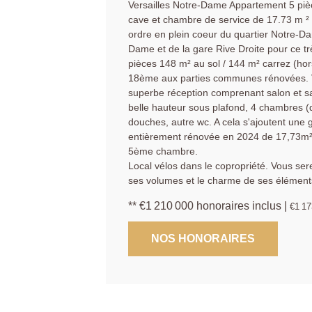
Versailles Notre-Dame Appartement 5 piè
cave et chambre de service de 17.73 m 
ordre en plein coeur du quartier Notre-
Dame et de la gare Rive Droite pour ce tr
pièces 148 m² au sol / 144 m² carrez (h
18ème aux parties communes rénovées. Vou
superbe réception comprenant salon et s
belle hauteur sous plafond, 4 chambres (d
douches, autre wc. A cela s'ajoutent une
entièrement rénovée en 2024 de 17,73m² au 
5ème chambre.
Local vélos dans le copropriété. Vous se
ses volumes et le charme de ses élément
** €1 210 000
honoraires inclus
|
€1 17
NOS HONORAIRES