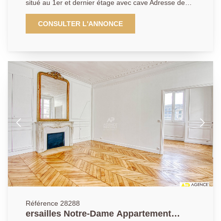
situé au 1er et dernier étage avec cave Adresse de
premier ordre en plein coeur du quartier Notre-Dame,
à 2 minutes à pied de la place Hoche, à proximité
CONSULTER L'ANNONCE
immédiate des commerces de la rue de la Paroisse et
de toutes les gares. Beau duplex en bon état, exposé
plein sud, situé au 1er et dernier étage sur cour
(calme absolu) d'un bel immeuble du 18ème siècle
aux parties communes élégantes. Vous y découvrirez
: une entrée, une pièce à vivre baignée de lumière,
une cuisine séparée équipée, 3 chambres, 2 salles de
douche avec WC. Une cave complète ce bien. À
visiter sans tarder. dpe en cours.
Référence 28288
ersailles Notre-Dame Appartement