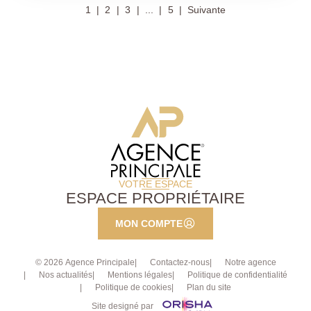
1
2
3
...
5
Suivante
entièrement réhabilité en 2010. Vous y découvrirez:
Entrée, wc invités, cuisine ouverte entièrement
équipée, pièce de réception baignée de lumière, 2
chambres dont une avec verrière, superbe salle de
douche. Coup de coeur assuré. A visiter sans tarder.
Ce bien est actuellement loué en bail meuble d'un an.
Excellente rentabilité.
VOTRE ESPACE
ESPACE PROPRIÉTAIRE
MON COMPTE
© 2026 Agence Principale
Contactez-nous
Notre agence
Nos actualités
Mentions légales
Politique de confidentialité
Politique de cookies
Plan du site
Site designé par