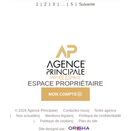
1
2
3
...
5
Suivante
une salle de bains, wc séparés,. A cela s'ajoutent un
vaste grenier et une place de parking extérieure.
Local vélos dans la copropriété. Appartement vendu
loué (bail d'habitation.). A visiter rapidement
Exclusivité.
VOTRE ESPACE
ESPACE PROPRIÉTAIRE
MON COMPTE
© 2026 Agence Principale
Contactez-nous
Notre agence
Nos actualités
Mentions légales
Politique de confidentialité
Politique de cookies
Plan du site
Site designé par