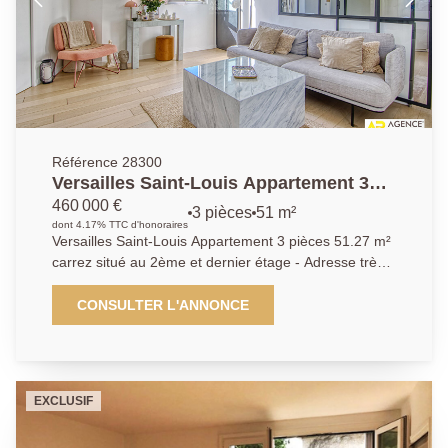
Référence 28300
Versailles Saint-Louis Appartement 3
pièces 51.27 m² carrez situé au 2ème et
460 000 €
3 pièces
51 m²
dernier étage
dont 4.17% TTC d'honoraires
Versailles Saint-Louis Appartement 3 pièces 51.27 m²
carrez situé au 2ème et dernier étage - Adresse très
recherchée au calme absolu et à quelques minutes à
pied des commerces, écoles de renom et transports
CONSULTER L'ANNONCE
(gare des Chantiers et Rive-Gauche) pour ce superbe
appartement 3 pièces entièrement rénové "esprit loft"
occupant le 2ème et dernier étage d'un très bel
immeuble ancien "l'Hôtel des Ecuyers du Roi"
EXCLUSIF
entièrement réhabilité en 2010. Vous y découvrirez:
Entrée, wc invités, cuisine ouverte entièrement