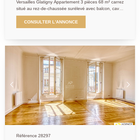
Versailles Glatigny Appartement 3 pièces 68 m² carrez
situé au rez-de-chaussée surélevé avec balcon, cave
et box. Dans un environnement résidentiel très
recherché au calme et entouré de verdure, au sein
CONSULTER L'ANNONCE
d'une résidence sécurisée et bien entretenue,
découvrez cet agréable appartement entièrement
rénové offrant un plan particulièrement fonctionnel.
L'entrée distribue harmonieusement les différentes
pièces de vie. Vous profiterez d'un séjour lumineux de
plus de 23 m² idéal pour recevoir ainsi que d'une
cuisine indépendante de plus de 10 m² pouvant
accueillir un espace repas. L'espace nuit comprend 2
chambres confortables de 11.56 m² et 9.30 m², une
salle de bains et des wc séparés. De nombreux
rangements complètent l'ensemble. Cet appartement
vous séduira par son agencement optimisé, son
calme et son emplacement privilégié à proximité des
écoles de renom, des commerces et transports. Un
cave et un stationnement complètent ce bien. A
découvrir rapidement.
Référence 28297