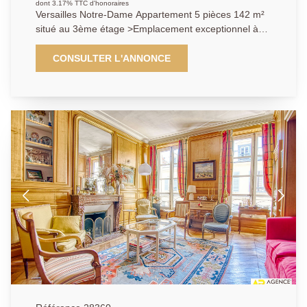
dont 3.17% TTC d'honoraires
Versailles Notre-Dame Appartement 5 pièces 142 m²
situé au 3ème étage >Emplacement exceptionnel à
proximité immédiate du Bassin de Neptune, des
commerces de la rue de la Paroisse et transports
CONSULTER L'ANNONCE
(gare Rive-Droite ligne L ) pour ce magnifique
appartement entièrement rénové de 142 m² carrez
occupant le 3ème étage d'un très bel immeuble
ancien ( toiture et ravalement effectués en 2026) aux
parties communes raffinées. Vous y découvrirez:
Entrée, cuisine / salle à manger, vaste salon de 36 m²
à la double exposition (est et sud) avec cheminée
fonctionnelle et parquet Versailles jouissant d'une
superbe vue sur le Bassin de Neptune (unique), 3
chambres, salle de bains avec baignoire et douche, 2
wc séparés . DPE C (rarissime dans l'ancien). A cela
s'ajoutent un grenier ainsi qu'une cave. Un bien qui
vous séduira par sa localisation, son élégance et sa
luminosité. A visiter sans tarder. Exclusivité.