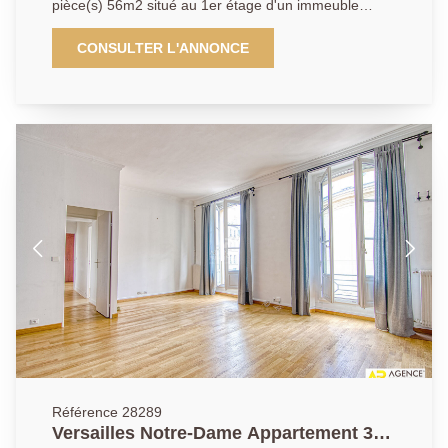
pièce(s) 56m2 situé au 1er étage d'un immeuble
entièrement rénové avec cave - Adresse de premier
ordre dans la partie la plus prisée du quartier Notre-
CONSULTER L'ANNONCE
Dame entre Parc et Marché Notre-Dame pour cet
appartement unique aux prestations haut de gamme
occupant le 1er étage d'un immeuble 18ème
entièrement restauré. Cet appartement mêlant
élégance de l'ancien et rationalité du moderne vous
offrira: Entrée, cuisine neuve entièrement équipée,
vaste séjour baigné de lumière, grande chambre,
salle de douche raffinée avec coin buanderie, wc
séparés. A cela s'ajoute une cave. DPE C. Vous serez
séduits par l'emplacement unique de ce bien, ses
prestations magnifiques et son calme absolu. Un bien
rarissime dans ce quartier. A découvrir rapidement.
Référence 28289
Versailles Notre-Dame Appartement 3