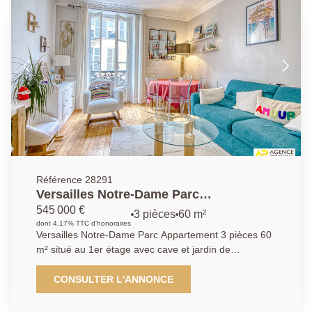
parquet, deux chambres (14 et 12m²), salle de bains,
wc séparés. A cela s'ajoute une cave saine. A visiter
rapidement.
Référence 28291
Versailles Notre-Dame Parc
Appartement 3 pièces 60 m² situé au 1er
545 000 €
3 pièces
60 m²
étage avec cave
dont 4.17% TTC d'honoraires
Versailles Notre-Dame Parc Appartement 3 pièces 60
m² situé au 1er étage avec cave et jardin de
copropriété Emplacement de premier ordre à
proximité immédiate du Parc du château, des
CONSULTER L'ANNONCE
commerces et transports (gare Rive-Droite ligne L)
pour ce superbe appartement traversant Est-Ouest