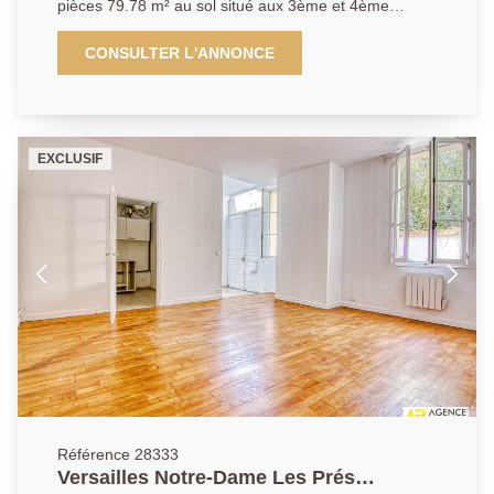
pièces 79.78 m² au sol situé aux 3ème et 4ème
étages - Adresse de premier ordre à quelques
minutes à pied de la rue de la Paroisse (commerces),
CONSULTER L'ANNONCE
écoles de renom, Parc du Château et transports
(toutes gares) pour ce très bel appartement
traversant est/ouest de 4 pièces 79.78 m² au sol
(65.54 m² carrez) occupant les deux derniers étages
EXCLUSIF
(3è et 4è) d'un bel immeuble ancien. Vous y
découvrirez: Au 1er niveau: Entrée, cuisine équipée,
salon, chambre avec avec salle de douche et wc, salle
de bains. A l'étage: deux autres chambres, wc. A cela
s'ajoute une cave. Vous serez séduits par
l'emplacement unique de ce bien, son "esprit maison"
et son charme indéniable. A visiter sans tarder.
Exclusivité.
Référence 28333
Versailles Notre-Dame Les Prés