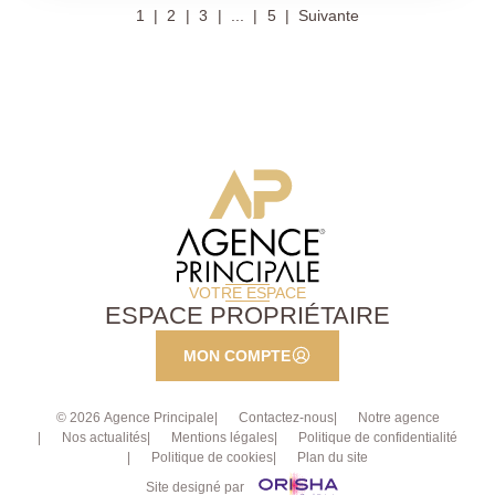
1
2
3
...
5
Suivante
une salle de bains, wc séparés,. A cela s'ajoutent un
vaste grenier et une place de parking extérieure.
Local vélos dans la copropriété. Appartement vendu
loué (bail d'habitation.). A visiter rapidement
Exclusivité.
VOTRE ESPACE
ESPACE PROPRIÉTAIRE
MON COMPTE
© 2026 Agence Principale
Contactez-nous
Notre agence
Nos actualités
Mentions légales
Politique de confidentialité
Politique de cookies
Plan du site
Site designé par