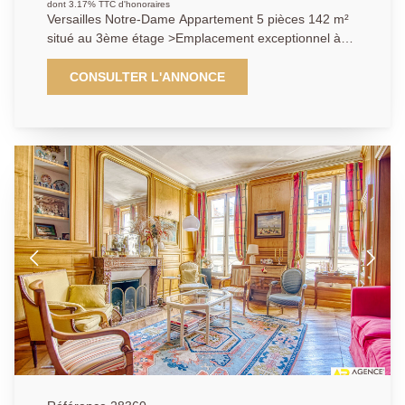
dont 3.17% TTC d'honoraires
Versailles Notre-Dame Appartement 5 pièces 142 m²
situé au 3ème étage >Emplacement exceptionnel à
proximité immédiate du Bassin de Neptune, des
commerces de la rue de la Paroisse et transports
CONSULTER L'ANNONCE
(gare Rive-Droite ligne L ) pour ce magnifique
appartement entièrement rénové de 142 m² carrez
occupant le 3ème étage d'un très bel immeuble
ancien ( toiture et ravalement effectués en 2026) aux
parties communes raffinées. Vous y découvrirez:
Entrée, cuisine / salle à manger, vaste salon de 36 m²
à la double exposition (est et sud) avec cheminée
fonctionnelle et parquet Versailles jouissant d'une
superbe vue sur le Bassin de Neptune (unique), 3
chambres, salle de bains avec baignoire et douche, 2
wc séparés . DPE C (rarissime dans l'ancien). A cela
s'ajoutent un grenier ainsi qu'une cave. Un bien qui
vous séduira par sa localisation, son élégance et sa
luminosité. A visiter sans tarder. Exclusivité.