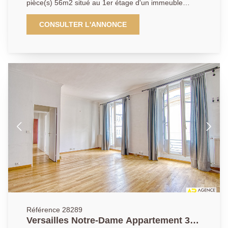
pièce(s) 56m2 situé au 1er étage d'un immeuble
entièrement rénové avec cave - Adresse de premier
ordre dans la partie la plus prisée du quartier Notre-
CONSULTER L'ANNONCE
Dame entre Parc et Marché Notre-Dame pour cet
appartement unique aux prestations haut de gamme
occupant le 1er étage d'un immeuble 18ème
entièrement restauré. Cet appartement mêlant
élégance de l'ancien et rationalité du moderne vous
offrira: Entrée, cuisine neuve entièrement équipée,
vaste séjour baigné de lumière, grande chambre,
salle de douche raffinée avec coin buanderie, wc
séparés. A cela s'ajoute une cave. DPE C. Vous serez
séduits par l'emplacement unique de ce bien, ses
prestations magnifiques et son calme absolu. Un bien
rarissime dans ce quartier. A découvrir rapidement.
Référence 28289
Versailles Notre-Dame Appartement 3