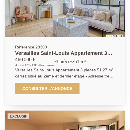
Référence 28300
Versailles Saint-Louis Appartement 3
pièces 51.27 m² carrez situé au 2ème et
460 000 €
3 pièces
51 m²
dernier étage
dont 4.17% TTC d'honoraires
Versailles Saint-Louis Appartement 3 pièces 51.27 m²
carrez situé au 2ème et dernier étage - Adresse très
recherchée au calme absolu et à quelques minutes à
pied des commerces, écoles de renom et transports
CONSULTER L'ANNONCE
(gare des Chantiers et Rive-Gauche) pour ce superbe
appartement 3 pièces entièrement rénové "esprit loft"
occupant le 2ème et dernier étage d'un très bel
immeuble ancien "l'Hôtel des Ecuyers du Roi"
EXCLUSIF
entièrement réhabilité en 2010. Vous y découvrirez:
Entrée, wc invités, cuisine ouverte entièrement