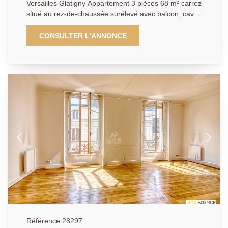
Versailles Glatigny Appartement 3 pièces 68 m² carrez
situé au rez-de-chaussée surélevé avec balcon, cave
et box. Dans un environnement résidentiel très
recherché au calme et entouré de verdure, au sein
CONSULTER L'ANNONCE
d'une résidence sécurisée et bien entretenue,
découvrez cet agréable appartement entièrement
rénové offrant un plan particulièrement fonctionnel.
L'entrée distribue harmonieusement les différentes
pièces de vie. Vous profiterez d'un séjour lumineux de
plus de 23 m² idéal pour recevoir ainsi que d'une
cuisine indépendante de plus de 10 m² pouvant
accueillir un espace repas. L'espace nuit comprend 2
chambres confortables de 11.56 m² et 9.30 m², une
salle de bains et des wc séparés. De nombreux
rangements complètent l'ensemble. Cet appartement
vous séduira par son agencement optimisé, son
calme et son emplacement privilégié à proximité des
écoles de renom, des commerces et transports. Un
cave et un stationnement complètent ce bien. A
découvrir rapidement.
Référence 28297