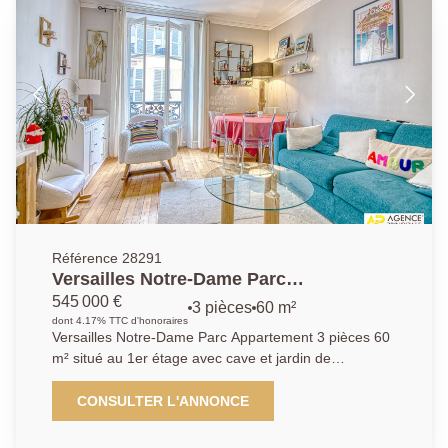
parquet, deux chambres (14 et 12m²), salle de bains,
wc séparés. A cela s'ajoute une cave saine. A visiter
rapidement.
Référence 28291
Versailles Notre-Dame Parc
Appartement 3 pièces 60 m² situé au 1er
545 000 €
3 pièces
60 m²
étage avec cave
dont 4.17% TTC d'honoraires
Versailles Notre-Dame Parc Appartement 3 pièces 60
m² situé au 1er étage avec cave et jardin de
copropriété Emplacement de premier ordre à
proximité immédiate du Parc du château, des
CONSULTER L'ANNONCE
commerces et transports (gare Rive-Droite ligne L)
pour ce superbe appartement traversant Est-Ouest