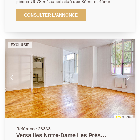
pièces 79.78 m² au sol situé aux 3ème et 4ème
étages - Adresse de premier ordre à quelques
minutes à pied de la rue de la Paroisse (commerces),
CONSULTER L'ANNONCE
écoles de renom, Parc du Château et transports
(toutes gares) pour ce très bel appartement
traversant est/ouest de 4 pièces 79.78 m² au sol
(65.54 m² carrez) occupant les deux derniers étages
EXCLUSIF
(3è et 4è) d'un bel immeuble ancien. Vous y
découvrirez: Au 1er niveau: Entrée, cuisine équipée,
salon, chambre avec avec salle de douche et wc, salle
de bains. A l'étage: deux autres chambres, wc. A cela
s'ajoute une cave. Vous serez séduits par
l'emplacement unique de ce bien, son "esprit maison"
et son charme indéniable. A visiter sans tarder.
Exclusivité.
Référence 28333
Versailles Notre-Dame Les Prés