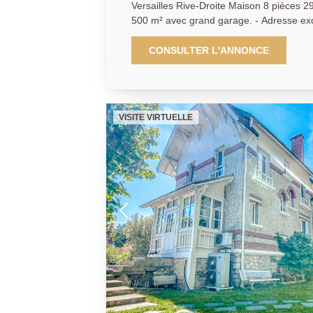
Versailles Rive-Droite Maison 8 pièces 29
500 m² avec grand garage. - Adresse ex
minutes à pied de la gare Rive-Droite, 
Marché) et des écoles de renom pour ce
CONSULTER L'ANNONCE
ancienne de 290 m² au sol (207.56 m² h
prestations et à la décoration raffinée, é
sous-sol total. Vous y découvrirez au rez-de-chaussée: Entrée,
vestiaire, cuisine entièrement équipée do
VISITE VIRTUELLE
réception salon et salle à manger avec 
plafond, poutres et cheminée, petit salon
chambres dont une très grande chambre
terrasse spacieuse, vaste salle de bains
étage: 3 belles chambres, salle de bains,
(avec buanderie, lingerie, cave à vin, sal
bien. Vous serez immédiatement séduits 
charme et les volumes de ce bien rarissim