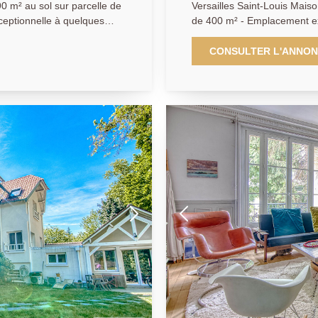
0 m² au sol sur parcelle de
Versailles Saint-Louis Maiso
ceptionnelle à quelques
de 400 m² - Emplacement exceptionnel au coeur du quartier Saint-
des commerces (place du
Louis et au calme absolu pour
tte magnifique maison
charme fou de 280 m² (hors 
CONSULTER L'ANNO
abitables) aux superbes
exposition et de magnifique
difiée sur 4 niveaux dont un
avoir franchi la porte de ce
d'environ 100 m² offrant: wc
nnant sur jardin, sublime
superbe cuisine dinatoire ou
magnifique hauteur sous
paysagé de 300 m² plein sud
 ou bureau. A l'étage: 3
accueillent six grandes ch
 parentale donnant sur une
(parquet, tomettes, chemin
. Au deuxième et dernier
une ouvrant sur une vaste te
 dressing. Un sous-sol total
une salle de bains, trois s
le de sport) complète ce
sous-sol total comprend cha
par l'emplacement, le
immédiatement séduits par l
e. Exclusivité.
situation unique de ce bien 
seulement des carrés Saint
gares (Rive-Gauche et Chant
tarder.