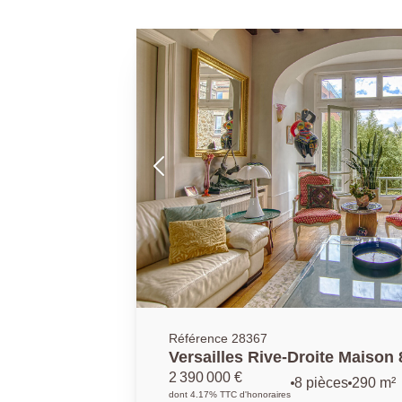
Référence 28367
Versailles Rive-Droite Maison 
sol sur parcelle de 500 m² ave
2 390 000 €
8 pièces
290 m²
dont 4.17% TTC d'honoraires