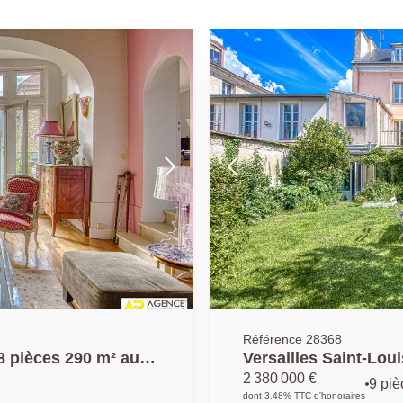
Référence 28368
8 pièces 290 m² au
Versailles Saint-Lou
c grand garage.
habitables sur parce
2 380 000 €
9 piè
dont 3.48% TTC d'honoraires