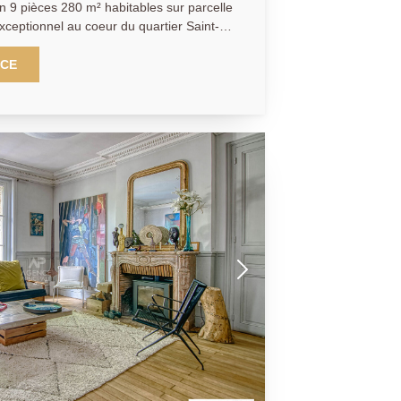
n 9 pièces 280 m² habitables sur parcelle
 ce magnifique hôtel particulier au
sous-sol) jouissant d'une double
NCE
s volumes. Vous y découvrirez après
 bien unique : un rez-de-chaussée
 invités, dressing, salon salle à manger,
vrant de plain pied sur un sublime jardin
 sans aucun vis-à-vis. Les étages
ambres aux éléments anciens conservés
ées, superbe hauteur sous plafond) dont
rrasse plein sud surplombant le jardin,
alles d'eau, nombreux rangements. Le
ufferie et cave voutée. Vous serez
es volumes, les éléments anciens et la
rare à la vente à quelques minutes à pied
-Louis, commerces, écoles de renom et
iers). Exceptionnel. A visiter sans