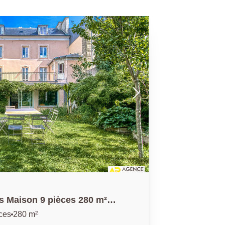
is Maison 9 pièces 280 m²
lle de 400 m²
ces
280 m²