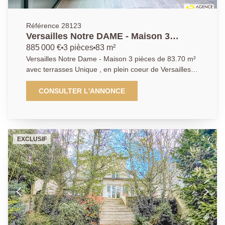
Référence 28123
Versailles Notre DAME - Maison 3
pièces de 83.70 m² avec Terrasses
885 000 €
3 pièces
83 m²
Versailles Notre Dame - Maison 3 pièces de 83.70 m²
avec terrasses Unique , en plein coeur de Versailles, à
proximité immédiate des commerces (5mn à pied de
la rue de la Paroisse , des écoles et à équidistance
CONSULTER L'ANNONCE
entre les 3 gares, magnifique maison contemporaine
de 83.70m² au sol, (81.3 m² carrez) avec terrasse
arborée et éclairée de 40.5m².. Cette maison aux
prestations haut de gamme offre : un grand séjour de
EXCLUSIF
47 m² avec cuisine ouverte ouvrant de plain pied sur
la terrasse. A l'étage: deux chambres avec terrasse
plein sud de 20 m² , une salle d'eau, des toilettes
indépendants, une buanderie. Possibilité d'acquérir un
parking en option à proximité. Un bien exceptionnel
pour son emplacement et la qualité de ses prestations
.A visiter rapidement!