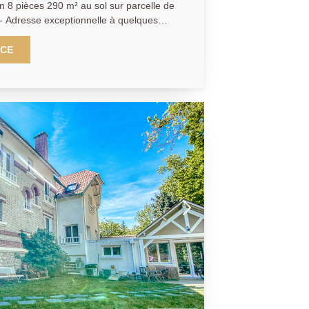
n 8 pièces 290 m² au sol sur parcelle de
- Adresse exceptionnelle à quelques
ive-Droite, des commerces (place du
enom pour cette magnifique maison
NCE
(207.56 m² habitables) aux superbes
n raffinée, édifiée sur 4 niveaux dont un
haussée: Entrée,
nt équipée donnant sur jardin, sublime
manger avec magnifique hauteur sous
, petit salon ou bureau. A l'étage: 3
ande chambre parentale donnant sur une
alle de bains. Au deuxième et dernier
lle de bains, dressing. Un sous-sol total
ave à vin, salle de sport) complète ce
ment séduits par l'emplacement, le
bien rarissime. Exclusivité.