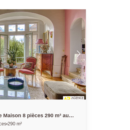
te Maison 8 pièces 290 m² au
500 m² avec grand garage.
ces
290 m²