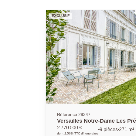
EXCLUSIF
Référence 28347
Versailles Notre-Dame Les Pré
271.76 m² au sol avec dépendance et sous-so
2 770 000 €
9 pièces
271 m²
sur parcelle de 430 m²
dont 2.56% TTC d'honoraires