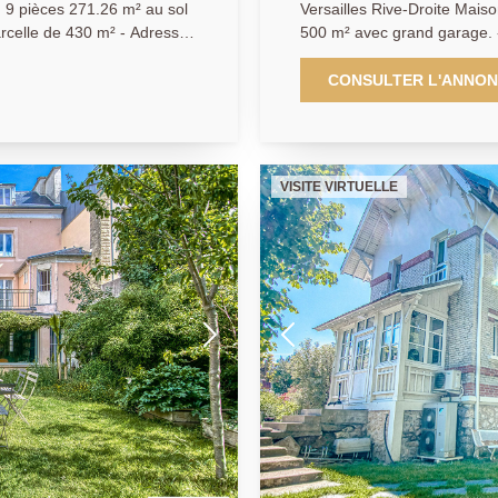
 9 pièces 271.26 m² au sol
Versailles Rive-Droite Maiso
500 m² avec grand garage. 
 des Prés à proximité
minutes à pied de la gare R
om (sectorisation Hoche)
Marché) et des écoles de r
CONSULTER L'ANNO
e Rive-Droite) pour cette
ancienne de 290 m² au sol 
abitables au charme fou
prestations et à la décoratio
rois niveaux et son
sous-sol total. Vous y découvrirez au rez-de-c
ie dépendance faisant office
vestiaire, cuisine entièreme
VISITE VIRTUELLE
vrirez au rez-de-chaussée:
réception salon et salle à 
ire de 27 m² entièrement
plafond, poutres et cheminée
chambres dont une très gr
Au 1er étage: 3 très grandes
terrasse spacieuse, vaste s
e de bains avec wc, salle de
étage: 3 belles chambres, sa
res dont deux très vastes
(avec buanderie, lingerie, c
 wc séparés. Vous serez
bien. Vous serez immédiate
 unique par sa situation,
charme et les volumes de ce 
mporains, les volumes et le
vation . Rarissime dans le quartier . Exclusivité.