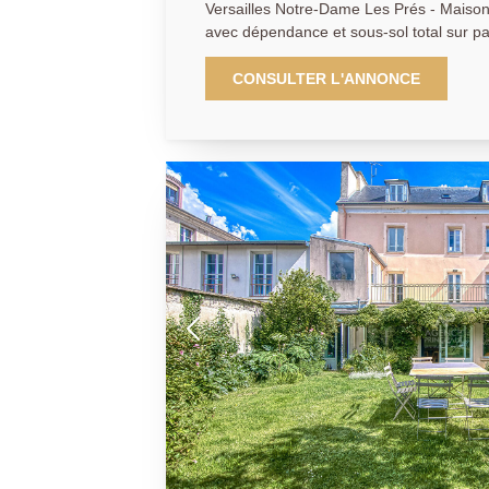
Versailles Notre-Dame Les Prés - Maison
avec dépendance et sous-sol total sur parcelle de 430 m² - Adresse
exceptionnelle en plein coeur du quartier
immédiate des commerces, écoles de ren
CONSULTER L'ANNONCE
et transports (5 minutes à pied de la gar
sublime maison ancienne de 244.28 m² h
décorée avec un gout exquis édifiée sur t
ravissant jardin agrémenté d'une très jol
de garage avec mezzanine. Vous y décou
Entrée, wc invités, grande cuisine dinato
équipée, vaste séjour avec cheminée fonctionnelle ouvrant de plain
pied sur jardin, salle à manger, bureau. 
chambres (17, 15 / 21.2 / 21.72 m²), sall
douche avec wc. Au 2ème étage: 3 chamb
(20.65 et 19.15 m²), buanderie, bureau,
immédiatement sous le charme de ce bien
l'alliance des matériaux anciens et conte
soin apporté à la réno