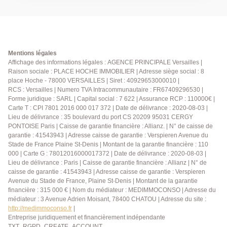
47 m² avec cuisine ouverte ouvrant de plain pied sur
la terrasse. A l'étage: deux chambres avec terrasse
plein sud de 20 m² , une salle d'eau, des toilettes
indépendants, une buanderie. Possibilité d'acquérir un
parking en option à proximité. Un bien exceptionnel
Mentions légales
pour son emplacement et la qualité de ses prestations
Affichage des informations légales : AGENCE PRINCIPALE Versailles |
Raison sociale : PLACE HOCHE IMMOBILIER | Adresse siège social : 8
.A visiter rapidement!
place Hoche - 78000 VERSAILLES | Siret : 40929653000010 |
RCS : Versailles | Numero TVA Intracommunautaire : FR67409296530 |
Forme juridique : SARL | Capital social : 7 622 | Assurance RCP : 110000€ |
Carte T : CPI 7801 2016 000 017 372 | Date de délivrance : 2020-08-03 |
Lieu de délivrance : 35 boulevard du port CS 20209 95031 CERGY
PONTOISE Paris | Caisse de garantie financière : Allianz. | N° de caisse de
garantie : 41543943 | Adresse caisse de garantie : Verspieren Avenue du
Stade de France Plaine St-Denis | Montant de la garantie financière : 110
000 | Carte G : 78012016000017372 | Date de délivrance : 2020-08-03 |
Lieu de délivrance : Paris | Caisse de garantie financière : Allianz | N° de
caisse de garantie : 41543943 | Adresse caisse de garantie : Verspieren
Avenue du Stade de France, Plaine St-Denis | Montant de la garantie
financière : 315 000 € | Nom du médiateur : MEDIMMOCONSO | Adresse du
médiateur : 3 Avenue Adrien Moisant, 78400 CHATOU | Adresse du site :
http://medimmoconso.fr
|
Entreprise juridiquement et financièrement indépendante
TXT_RGPD_CREATE_ACCOUNT