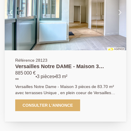
Référence 28123
Versailles Notre DAME - Maison 3
pièces de 83.70 m² avec Terrasses
885 000 €
3 pièces
83 m²
**
Versailles Notre Dame - Maison 3 pièces de 83.70 m²
avec terrasses Unique , en plein coeur de Versailles, à
proximité immédiate des commerces (5mn à pied de
la rue de la Paroisse , des écoles et à équidistance
CONSULTER L'ANNONCE
entre les 3 gares, magnifique maison contemporaine
de 83.70m² au sol, (81.3 m² carrez) avec terrasse
arborée et éclairée de 40.5m².. Cette maison aux
prestations haut de gamme offre : un grand séjour de