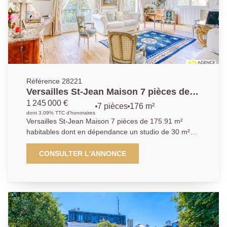
Référence 28221
Versailles St-Jean Maison 7 pièces de
175.91 m² habitables dont en
1 245 000 €
7 pièces
176 m²
dépendance un studio de 30 m² sur
dont 3.09% TTC d'honoraires
Versailles St-Jean Maison 7 pièces de 175.91 m²
parcelle d'environ 450 m²
habitables dont en dépendance un studio de 30 m²
sur parcelle d'environ 450m² Environnement
résidentiel très privilégié au coeur de la verdure et au
CONSULTER L'ANNONCE
calme absolu à quelques minutes à pied seulement
des écoles de renom (Saint-Jean Hulst, Blanche de
Castille, les Châtaigniers) pour cette très belle maison
des années 50 en très bon état offrant sur 3 niveaux:
Entrée, cuisine équipée, wc invités, superbe réception
salon / salle à manger de 50 m² baignée de lumière, 6