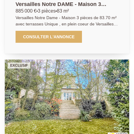
Versailles Notre DAME - Maison 3
pièces de 83.70 m² avec Terrasses
885 000 €
3 pièces
83 m²
Versailles Notre Dame - Maison 3 pièces de 83.70 m²
avec terrasses Unique , en plein coeur de Versailles, à
proximité immédiate des commerces (5mn à pied de
la rue de la Paroisse , des écoles et à équidistance
CONSULTER L'ANNONCE
entre les 3 gares, magnifique maison contemporaine
de 83.70m² au sol, (81.3 m² carrez) avec terrasse
arborée et éclairée de 40.5m².. Cette maison aux
prestations haut de gamme offre : un grand séjour de
EXCLUSIF
47 m² avec cuisine ouverte ouvrant de plain pied sur
la terrasse. A l'étage: deux chambres avec terrasse
plein sud de 20 m² , une salle d'eau, des toilettes
indépendants, une buanderie. Possibilité d'acquérir un
parking en option à proximité. Un bien exceptionnel
pour son emplacement et la qualité de ses prestations
.A visiter rapidement!