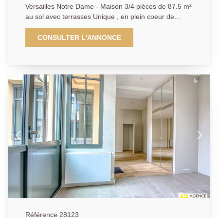
Versailles Notre Dame - Maison 3/4 pièces de 87.5 m²
au sol avec terrasses Unique , en plein coeur de
Versailles, à proximité immédiate des commerces
(5mn à pied de la rue de la Paroisse , des écoles et à
CONSULTER L'ANNONCE
équidistance entre les 3 gares, magnifique maison
contemporaine à la triple exposition (nord, ouest et
sud) de 87.5 m² au sol (76.40 m² carrez) avec cour
arborée et éclairée. Cette maison aux prestations
haut de gamme offre au rez-de-chaussée: séjour de
33.4 m²avec cuisine ouverte, wc séparés. A l'étage: 2
chambres, salle de douche, wc. Au 2ème étage: une
3ème chambre. Un bien rarissime dans ce quartier. A
visiter sans tarder. Frais de notaires réduits.
Référence 28123